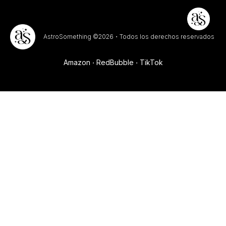
AstroSomething ©2026・Todos los derechos reservados
Amazon
RedBubble
TikTok