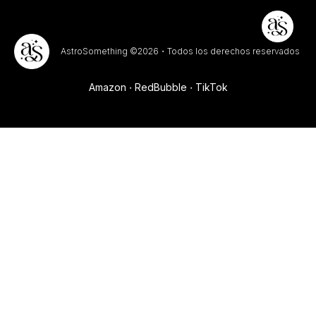
AstroSomething ©2026・Todos los derechos reservados
Amazon
RedBubble
TikTok