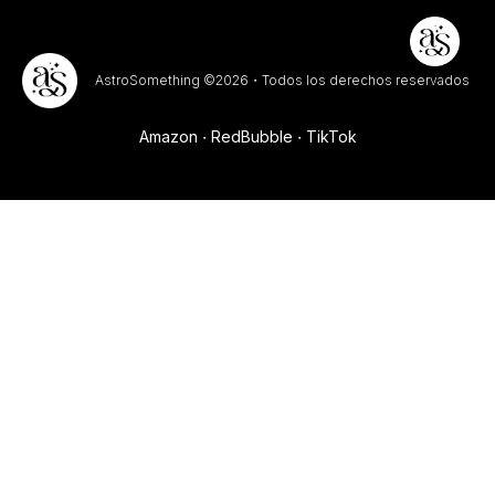
AstroSomething ©2026・Todos los derechos reservados
Amazon
RedBubble
TikTok