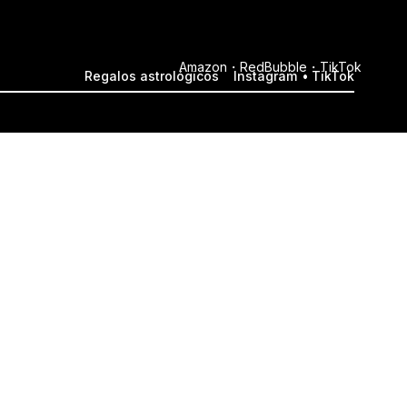
Amazon
RedBubble
TikTok
Regalos astrológicos
Instagram
TikTok