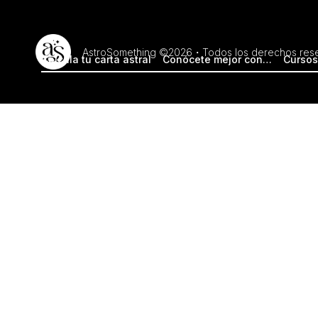
AstroSomething ©2026・Todos los derechos res
Calcula tu carta astral
Conócete mejor con…
Cursos