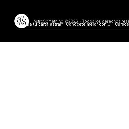
AstroSomething ©2026・Todos los derechos res
Calcula tu carta astral
Conócete mejor con…
Cursos