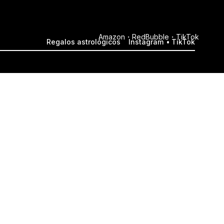
Amazon
RedBubble
TikTok
Regalos astrológicos
Instagram
TikTok