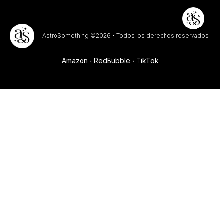
AstroSomething ©2026・Todos los derechos reservados
Amazon
RedBubble
TikTok